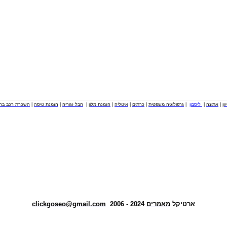
וון
|
אתונה
|
ליסבון
|
גרפולוגיה משפטית
|
כרתים
|
איטליה
|
הזמנת מלון
|
חבל זגוריה
|
הזמנת טיסה
|
השכרת רכב בחו
ארטיקל
מאמרים
2024 - 2006
clickgoseo@gmail.com