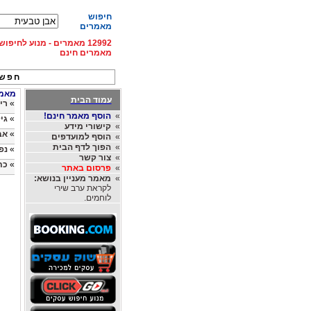
חיפוש
מאמרים
12992 מאמרים - מנוע לחיפ
מאמרים חינם
חפש 
מאמרי
עמוד הבית
»
רי
»
הוסף מאמר חינם!
»
גי
»
קישורי מידע
»
אב
»
הוסף למועדפים
»
הפוך לדף הבית
»
נפ
»
צור קשר
»
כת
»
פרסום באתר
»
מאמר מעניין בנושא:
לקראת ערב שירי
לוחמים.