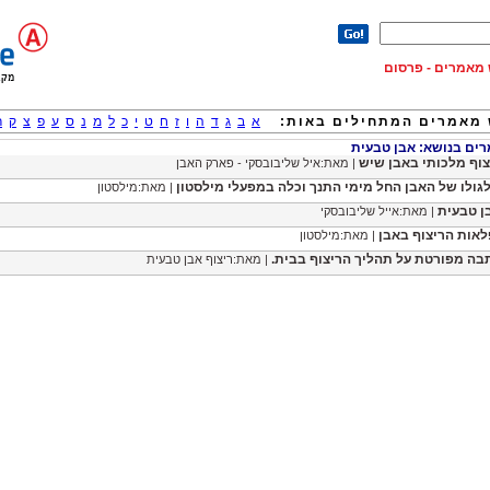
וש מאמרים - פרסום
מאמרים המתחילים באות:
א
ב
ג
ד
ה
ו
ז
ח
ט
י
כ
ל
מ
נ
ס
ע
פ
צ
ק
ר
ם בנושא: אבן טבעית
צוף מלכותי באבן שיש
| מאת:איל שליבובסקי - פארק האבן
לגולו של האבן החל מימי התנך וכלה במפעלי מילסטון
| מאת:מילסטון
ן טבעית
| מאת:אייל שליבובסקי
לאות הריצוף באבן
| מאת:מילסטון
בה מפורטת על תהליך הריצוף בבית.
| מאת:ריצוף אבן טבעית