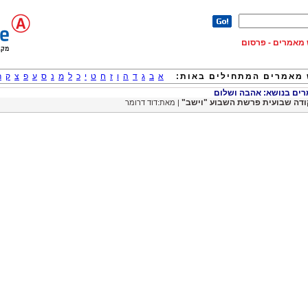
וש מאמרים - פרסום
מאמרים המתחילים באות:
א
ב
ג
ד
ה
ו
ז
ח
ט
י
כ
ל
מ
נ
ס
ע
פ
צ
ק
ר
ם בנושא: אהבה ושלום
ודה שבועית פרשת השבוע "וישב"
| מאת:דוד דרומר