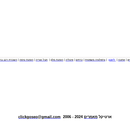
וון
|
אתונה
|
ליסבון
|
גרפולוגיה משפטית
|
כרתים
|
איטליה
|
הזמנת מלון
|
חבל זגוריה
|
הזמנת טיסה
|
השכרת רכב בחו
ארטיקל
מאמרים
2024 - 2006
clickgoseo@gmail.com