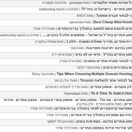
ל אודות מסחר אלקטרוני
| מאת:gosimple - פתרונות תקשורת
סון אתרים - בישראל או בחו"ל?
| מאת:webhosting-top10.co.il
ך לבחור חברת אחסון?
| מאת:XHOT
Best Cheap Web Hosti
| מאת:epromote
פים להכנת טופס למשוב בתהליך בניית אתרים
| מאת:דרור שתיוי
ון אתרים בחו"ל ובישראל – מחפשים מלון 5 כוכבים......
| מאת:webhosting-top10.co.il
יית אתרים, מדריך שאלות נפוצות - חלק 1
| מאת:שמחה ברקוביץ
סון בחינם יתרונות וחסרונות
| מאת:נאור
סון אתרים בחו"ל - כדאי או לא כדאי
| מאת:איתן יריב
ך לבחור מארח אתרים מתאים
| מאת:אילן שוורץ
ש במכירות בימינו
| מאת:אמיר הלמר
| מאת:Ricky Lim
צד לבחור אתר להעלאת תמונות?
| מאת: עידן בן אור
לון מונחים - אחסון אתרים
| מאת:מדריך להצלחה באינטרנט
Is It Time To Switch Hos
| מאת:Hypnotique
סון אתרים - מה זה? - אחסון אתרים - אחסון אתרי אינטרנט - אכסון אתרים - אירוח
רים
| מאת:אחסון אתרים - סיון גולדברג
ספת עזרים חיצוניים לאתר בתהליך בניית אתרים
| מאת:דרור שתיוי
ודה עם מסגרות בתהליך בניית אתרים
| מאת:דרור שתיוי
סון אתרים בחינם - הצפיפות בשוק
| מאת:אביאל לפסקר
קי שירותי אירוח באחסון אתרים
| מאת:דרור שתיוי