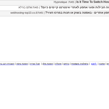
Is It Time To Switch Hos
| מאת: Hypnotique
זה חבילות וסוגי אחסון לאתרי אינטרנט קיימים כיום?
| מאת:שלום בורלא
סון אתרים - באסטה בשוק או חנות במרכז העיר?
| מאת:webhosting-top10.co.il
וון
|
אתונה
|
ליסבון
|
גרפולוגיה משפטית
|
כרתים
|
איטליה
|
הזמנת מלון
|
חבל זגוריה
|
הזמנת טיסה
|
השכרת רכב בחו