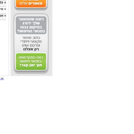
ts
»
»
אי
»
אח
איי י