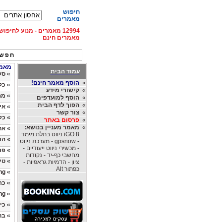
חיפוש
מאמרים
12994 מאמרים - מנוע לחיפ
מאמרים חינם
חפש 
מאמרי
עמוד הבית
»
סקי
»
הוסף מאמר חינם!
»
כל
»
קישורי מידע
»
מה
»
הוסף למועדפים
»
הפוך לדף הבית
»
אי
»
צור קשר
»
כל
»
פרסום באתר
»
מאמר מעניין בנושא:
»
אח
iGO 8 ניווט בתלת מימד
»
הו
- gpsnow - מערכת ניווט
- מכשירי ניווט ייעודיים -
»
פר
מחשבי כף-יד - נקודות
»
טי
ציון - הדמיות גראפיות -
כפתור Alt
ng
»
»
כר
ng
»
»
כי
»
בחי