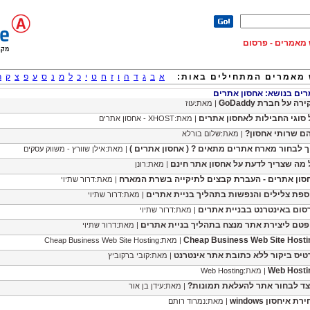
וש מאמרים - פרסום
מאמרים המתחילים באות:
א
ב
ג
ד
ה
ו
ז
ח
ט
י
כ
ל
מ
נ
ס
ע
פ
צ
ק
ר
ם בנושא: אחסון אתרים
רה על חברת GoDaddy
| מאת:עוז
 סוגי החבילות לאחסון אתרים
| מאת:XHOST - אחסון אתרים
ם שרותי אחסון?
| מאת:שלום בורלא
ך לבחור מארח אתרים מתאים ? ( אחסון אתרים )
| מאת:אילן שוורץ - משווק עסקים
 מה שצריך לדעת על אחסון אתר חינם
| מאת:רונן
סון אתרים - העברת קבצים לתיקייה בשרת המארח
| מאת:דרור שתיוי
ספת צלילים והנפשות בתהליך בניית אתרים
| מאת:דרור שתיוי
סום באינטרנט בבניית אתרים
| מאת:דרור שתיוי
פטם ליצירת אתר מנצח בתהליך בניית אתרים
| מאת:דרור שתיוי
Cheap Business Web Site Hosti
| מאת:Cheap Business Web Site Hosting
טיס ביקור ללא כתובת אתר אינטרנט
| מאת:קובי ברקוביץ
Web Hosti
| מאת:Web Hosting
צד לבחור אתר להעלאת תמונות?
| מאת:עידן בן אור
רת איחסון windows
| מאת:נמרוד רותם