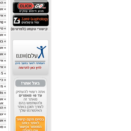
»
הכ
»
אח
»
אי
ng
»
»
טי
קישורי טקסט (לפרטים)
»
אחס
»
בנ
»
אח
»
אח
»
אי
»
אי
5 Tips When Choosing Multiple Domain Hosting
»
»
כי
»
מי
ts?
»
»
אח
את
»
הו
»
עב
»
אח
»
ספ