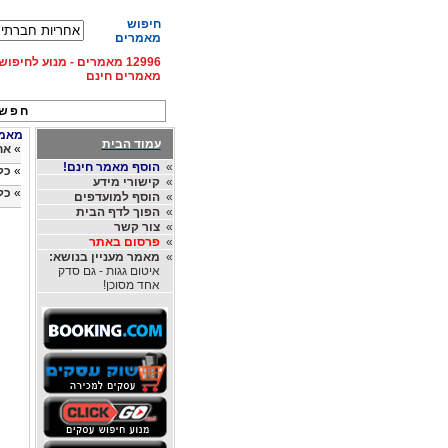
חיפוש
מאמרים
12996 מאמרים - מנוע לחיפ
מאמרים חינם
חפש 
מאמרי
עמוד הבית
»
אח
»
הוסף מאמר חינם!
»
כל
»
קישורי מידע
»
כל
»
הוסף למועדפים
»
הפוך לדף הבית
»
צור קשר
»
פרסום באתר
»
מאמר מעניין בנושא:
איטום גגות - גם סדק
אחד מסוכן!