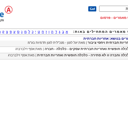
וש מאמרים - פרסום
מאמרים המתחילים באות:
א
ב
ג
ד
ה
ו
ז
ח
ט
י
כ
ל
מ
נ
ס
ע
פ
צ
ק
ר
ם בנושא: אחריות חברתית
ריות חברתית ויחסי ציבור
| מאת:יעל לוטן - מנכ"לית לוטן תדמיות בע"מ
כלה חופשית ואחריות חברתית עסקים - כלכלה - חברה
| מאת:אסף זילברברג
כלה וחברה זו לא סתירה - כלכלה חופשית ואחריות חברתית
| מאת:אסף זילברברג