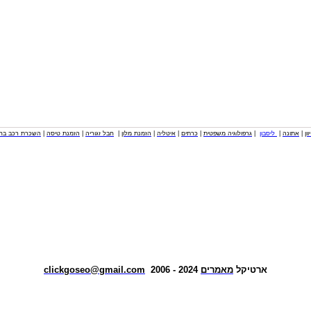
וון
|
אתונה
|
ליסבון
|
גרפולוגיה משפטית
|
כרתים
|
איטליה
|
הזמנת מלון
|
חבל זגוריה
|
הזמנת טיסה
|
השכרת רכב בחו
ארטיקל
מאמרים
2024 - 2006
clickgoseo@gmail.com