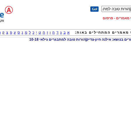
וש מאמרים - פרסום
מאמרים המתחילים באות:
א
ב
ג
ד
ה
ו
ז
ח
ט
י
כ
ל
מ
נ
ס
ע
פ
צ
ק
ר
 בנושא: אילנה חיון-צדיק|הורות טובה למתבגרים גילאי 10-18