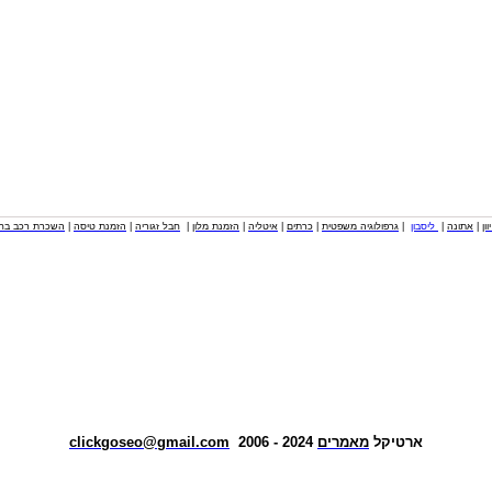
וון
|
אתונה
|
ליסבון
|
גרפולוגיה משפטית
|
כרתים
|
איטליה
|
הזמנת מלון
|
חבל זגוריה
|
הזמנת טיסה
|
השכרת רכב בחו
ארטיקל
מאמרים
2024 - 2006
clickgoseo@gmail.com