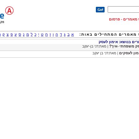
וש מאמרים - פרסום
מאמרים המתחילים באות:
א
ב
ג
ד
ה
ו
ז
ח
ט
י
כ
ל
מ
נ
ס
ע
פ
צ
ק
ר
ם בנושא: אימון לעסק
ק משפחתי -איך?
| מאת:דני בן-יעקב
מון לעסקים
| מאת:דני בן יעקב