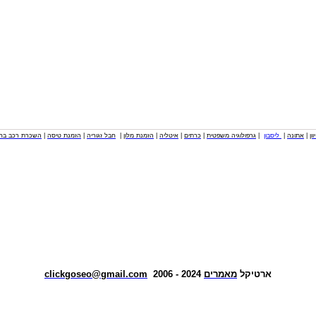
וון
|
אתונה
|
ליסבון
|
גרפולוגיה משפטית
|
כרתים
|
איטליה
|
הזמנת מלון
|
חבל זגוריה
|
הזמנת טיסה
|
השכרת רכב בחו
ארטיקל
מאמרים
2024 - 2006
clickgoseo@gmail.com