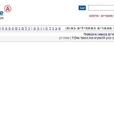
וש מאמרים - פרסום
מאמרים המתחילים באות:
א
ב
ג
ד
ה
ו
ז
ח
ט
י
כ
ל
מ
נ
ס
ע
פ
צ
ק
ר
ם בנושא: אינבסטלי
ך נכון להשקיע את הכסף שלך?
| מאת:ירון