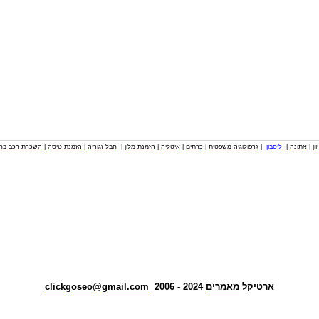
וון
|
אתונה
|
ליסבון
|
גרפולוגיה משפטית
|
כרתים
|
איטליה
|
הזמנת מלון
|
חבל זגוריה
|
הזמנת טיסה
|
השכרת רכב בחו
ארטיקל
מאמרים
2024 - 2006
clickgoseo@gmail.com