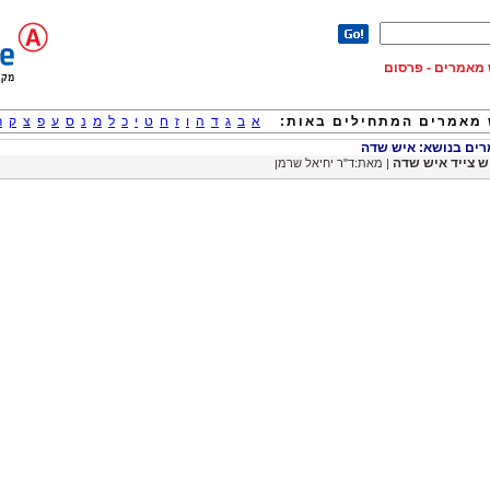
וש מאמרים - פרסום
מאמרים המתחילים באות:
א
ב
ג
ד
ה
ו
ז
ח
ט
י
כ
ל
מ
נ
ס
ע
פ
צ
ק
ר
ם בנושא: איש שדה
ש צייד איש שדה
| מאת:ד"ר יחיאל שרמן