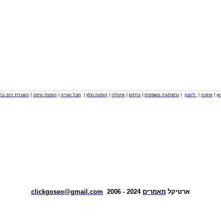
וון
|
אתונה
|
ליסבון
|
גרפולוגיה משפטית
|
כרתים
|
איטליה
|
הזמנת מלון
|
חבל זגוריה
|
הזמנת טיסה
|
השכרת רכב בחו
ארטיקל
מאמרים
2024 - 2006
clickgoseo@gmail.com