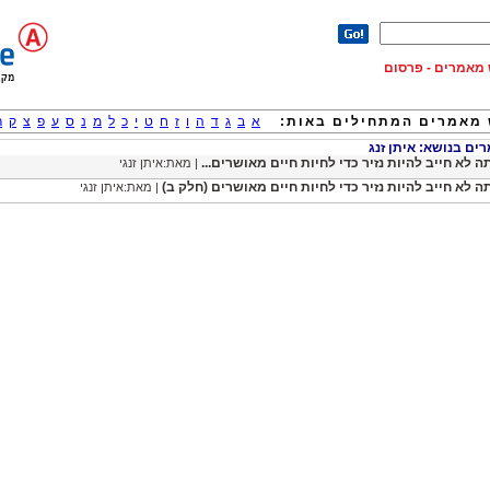
וש מאמרים - פרסום
מאמרים המתחילים באות:
א
ב
ג
ד
ה
ו
ז
ח
ט
י
כ
ל
מ
נ
ס
ע
פ
צ
ק
ר
ם בנושא: איתן זנג
ה לא חייב להיות נזיר כדי לחיות חיים מאושרים...
| מאת:איתן זנגי
ה לא חייב להיות נזיר כדי לחיות חיים מאושרים (חלק ב)
| מאת:איתן זנגי