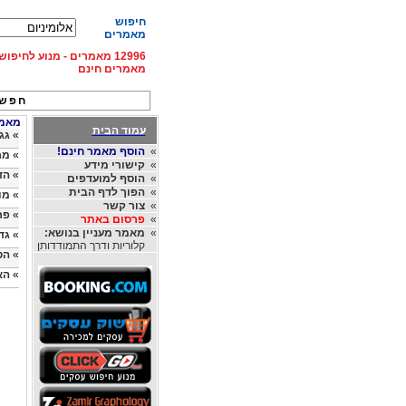
חיפוש
מאמרים
12996 מאמרים - מנוע לחיפ
מאמרים חינם
חפש 
מאמרי
עמוד הבית
»
גג
»
הוסף מאמר חינם!
»
מר
»
קישורי מידע
»
הד
»
הוסף למועדפים
»
הפוך לדף הבית
»
מו
»
צור קשר
»
פר
»
פרסום באתר
»
מאמר מעניין בנושא:
»
גד
קלוריות ודרך התמודדותן
»
הט
»
הא