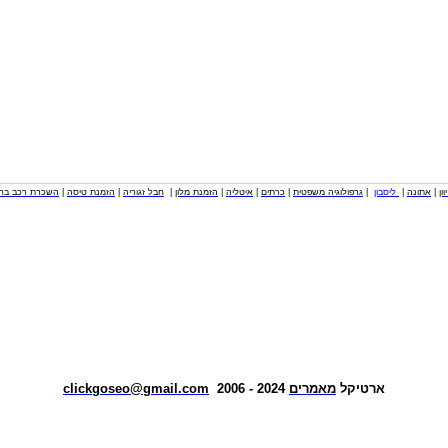
וון
|
אתונה
|
ליסבון
|
גרפולוגיה משפטית
|
כרתים
|
איטליה
|
הזמנת מלון
|
חבל זגוריה
|
הזמנת טיסה
|
השכרת רכב בחו
ארטיקל
מאמרים
2024 - 2006
clickgoseo@gmail.com