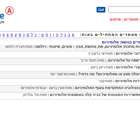
וש מאמרים - פרסום
מאמרים המתחילים באות:
א
ב
ג
ד
ה
ו
ז
ח
ט
י
כ
ל
מ
נ
ס
ע
פ
צ
ק
ר
ם בנושא: אלומיניום
ות מתכת: אלומיניום, פח, נחושת, אבץ – סוגים, שיטות - רולמט
| מאת:חברת רולמט
זבי אלומיניום
| מאת:שי ברקוביץ
פסה על אלומיניום.
| מאת:תומר טייבי
צרי אלומיניום
| מאת:ריאן ביטון
גולה מעץ או מאלומיניום? מה כדאי?
| מאת:אדמונד יוזף
רות אלומיניום
| מאת:קובי
כנולוגיה המתקדמת בענף האלומיניום
| מאת:אורן ברעם - עבודות אלומיניום
פשרויות המגוונות של בניה קלה באמצעות אלומיניום
| מאת:אלי גולדמן