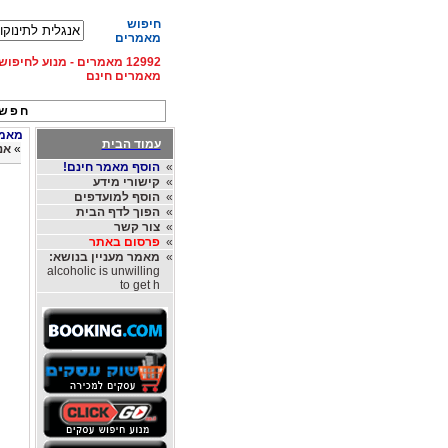
חיפוש
מאמרים
12992 מאמרים - מנוע לחיפ
מאמרים חינם
חפש 
מאמרי
עמוד הבית
»
אנ
»
הוסף מאמר חינם!
»
קישורי מידע
»
הוסף למועדפים
»
הפוך לדף הבית
»
צור קשר
»
פרסום באתר
»
מאמר מעניין בנושא:
alcoholic is unwilling
to get h