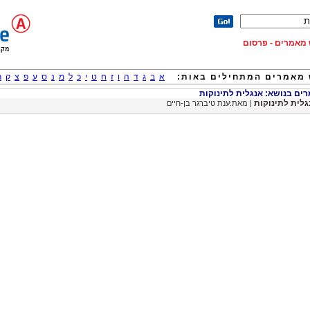
וש מאמרים - פרסום
מאמרים המתחילים באות:
א
ב
ג
ד
ה
ו
ז
ח
ט
י
כ
ל
מ
נ
ס
ע
פ
צ
ק
ר
ם בנושא: אנגלית לתינוקות
גלית לתינוקות
| מאת:ענת טיברגר בן-חיים