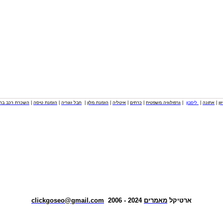
וון
|
אתונה
|
ליסבון
|
גרפולוגיה משפטית
|
כרתים
|
איטליה
|
הזמנת מלון
|
חבל זגוריה
|
הזמנת טיסה
|
השכרת רכב בחו
ארטיקל
מאמרים
2024 - 2006
clickgoseo@gmail.com