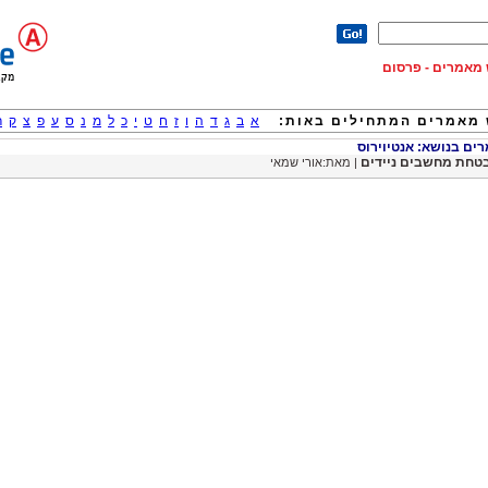
וש מאמרים - פרסום
מאמרים המתחילים באות:
א
ב
ג
ד
ה
ו
ז
ח
ט
י
כ
ל
מ
נ
ס
ע
פ
צ
ק
ר
ם בנושא: אנטיוירוס
טחת מחשבים ניידים
| מאת:אורי שמאי