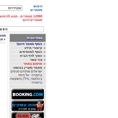
חיפוש
מאמרים
12990 מאמרים - מנוע לחיפ
מאמרים חינם
חפש 
מאמרי
עמוד הבית
»
אב
»
הוסף מאמר חינם!
»
קישורי מידע
»
הוסף למועדפים
»
הפוך לדף הבית
»
צור קשר
»
פרסום באתר
»
מאמר מעניין בנושא:
ישראלים פותחים סניפים
ברומניה - על מיסוי
בינלאומי, נדל"ן והשקעות
ברומניה