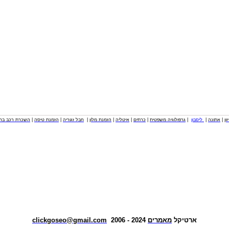
וון
|
אתונה
|
ליסבון
|
גרפולוגיה משפטית
|
כרתים
|
איטליה
|
הזמנת מלון
|
חבל זגוריה
|
הזמנת טיסה
|
השכרת רכב בחו
ארטיקל
מאמרים
2024 - 2006
clickgoseo@gmail.com