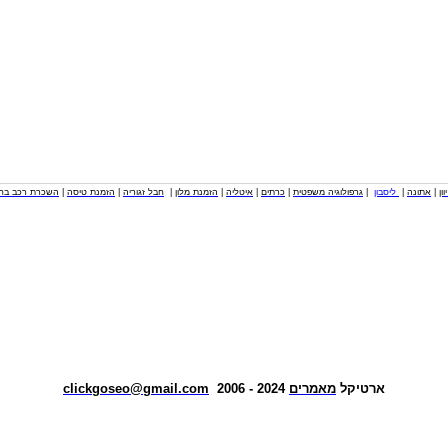
וון
|
אתונה
|
ליסבון
|
גרפולוגיה משפטית
|
כרתים
|
איטליה
|
הזמנת מלון
|
חבל זגוריה
|
הזמנת טיסה
|
השכרת רכב בחו
ארטיקל
מאמרים
2024 - 2006
clickgoseo@gmail.com