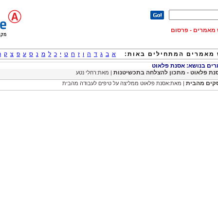
וש מאמרים - פרסום
מאמרים המתחילים באות:
א
ב
ג
ד
ה
ו
ז
ח
ט
י
כ
ל
מ
נ
ס
ע
פ
צ
ק
ר
ם בנושא: אסנת פלאוט
נת פלאוט - מתכון להצלחה בתכשיטנות
| מאת:רחלי נטע
קים מהבית
| מאת:אסנת פלאוט ממליצה על טיפים לעבודה מהבית