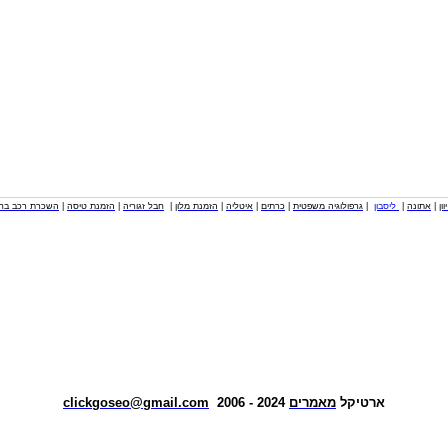
וון
|
אתונה
|
ליסבון
|
גרפולוגיה משפטית
|
כרתים
|
איטליה
|
הזמנת מלון
|
חבל זגוריה
|
הזמנת טיסה
|
השכרת רכב בחו
ארטיקל
מאמרים
2024 - 2006
clickgoseo@gmail.com