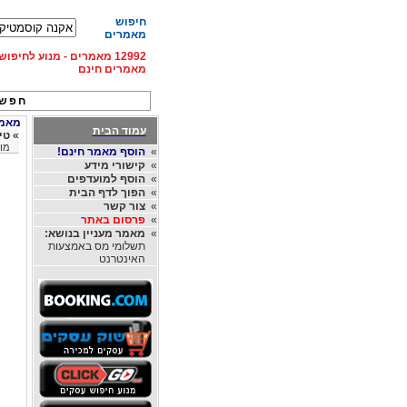
חיפוש
מאמרים
12992 מאמרים - מנוע לחיפ
מאמרים חינם
חפש 
מאמרי
עמוד הבית
»
טיפ
מומ
»
הוסף מאמר חינם!
»
קישורי מידע
»
הוסף למועדפים
»
הפוך לדף הבית
»
צור קשר
»
פרסום באתר
»
מאמר מעניין בנושא:
תשלומי מס באמצעות
האינטרנט