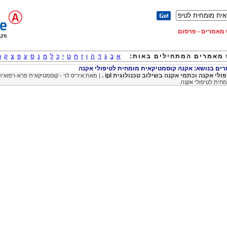
וש מאמרים - פרסום
מאמרים המתחילים באות:
א
ב
ג
ד
ה
ו
ז
ח
ט
י
כ
ל
מ
נ
ס
ע
פ
צ
ק
ר
ם בנושא: אקנה קוסמטיקאית מומחית לטיפולי אקנה
ולי אקנה וכתמי אקנה בשילוב טכנולוגית ipl .
| מאת:איריס לוי - קוסמטיקאית פרא-רפואית
חית לטיפולי אקנה.