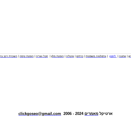
וון
|
אתונה
|
ליסבון
|
גרפולוגיה משפטית
|
כרתים
|
איטליה
|
הזמנת מלון
|
חבל זגוריה
|
הזמנת טיסה
|
השכרת רכב בחו
ארטיקל
מאמרים
2024 - 2006
clickgoseo@gmail.com