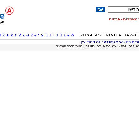
וש מאמרים - פרסום
מאמרים המתחילים באות:
א
ב
ג
ד
ה
ו
ז
ח
ט
י
כ
ל
מ
נ
ס
ע
פ
צ
ק
ר
ם בנושא: אשטנגה יוגה במודיעין
טנגה יוגה - שמונת איברי היוגה
| מאת:מירב אשכנזי