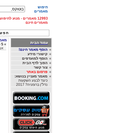
חיפוש
מאמרים
12993 מאמרים - מנוע לחיפ
מאמרים חינם
חפש 
מאמרי
עמוד הבית
»
5 טיפים על איך לשמור על עור פנים רענן למשך היום (מתאים לכל הגילאים)
אבר
»
הוסף מאמר חינם!
»
קישורי מידע
»
הוסף למועדפים
»
הפוך לדף הבית
»
צור קשר
»
פרסום באתר
»
מאמר מעניין בנושא:
כיצד לבצע השקעות
נדל"ן ברומניה? 2017