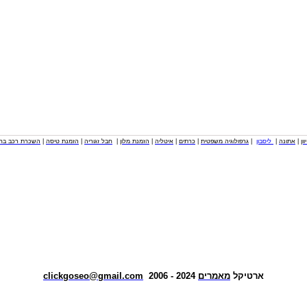
וון
|
אתונה
|
ליסבון
|
גרפולוגיה משפטית
|
כרתים
|
איטליה
|
הזמנת מלון
|
חבל זגוריה
|
הזמנת טיסה
|
השכרת רכב בחו
ארטיקל
מאמרים
2024 - 2006
clickgoseo@gmail.com