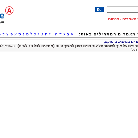
וש מאמרים - פרסום
מאמרים המתחילים באות:
א
ב
ג
ד
ה
ו
ז
ח
ט
י
כ
ל
מ
נ
ס
ע
פ
צ
ק
ר
ם בנושא: בוטוקס,
| מאת:איילה
ג'ל