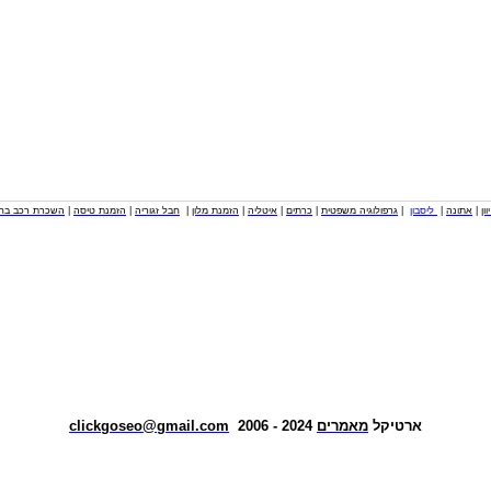
וון
|
אתונה
|
ליסבון
|
גרפולוגיה משפטית
|
כרתים
|
איטליה
|
הזמנת מלון
|
חבל זגוריה
|
הזמנת טיסה
|
השכרת רכב בחו
ארטיקל
מאמרים
2024 - 2006
clickgoseo@gmail.com