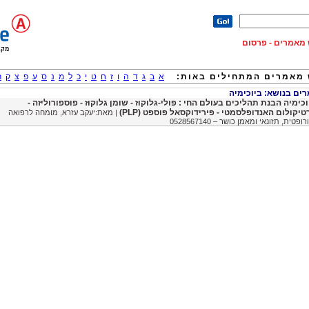
וש מאמרים - פרסום
מאמרים המתחילים באות:
א
ב
ג
ד
ה
ו
ז
ח
ט
י
כ
ל
מ
נ
ס
ע
פ
צ
ק
ר
ם בנושא: ביוכימיה
וכימיה הבנת תהליכים בעולם החי : פולי-גלוקוז - שומן גלוקוז - פוספורוליזה -
טיקולום האנדופלסמטי - פירידוקסאל פוספט (PLP)
| מאת:יעקב עזרא, מומחה לרפואה
רופטית, תזונאי ומאמן כושר – 0528567140