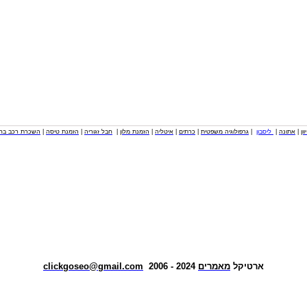
וון
|
אתונה
|
ליסבון
|
גרפולוגיה משפטית
|
כרתים
|
איטליה
|
הזמנת מלון
|
חבל זגוריה
|
הזמנת טיסה
|
השכרת רכב בחו
ארטיקל
מאמרים
2024 - 2006
clickgoseo@gmail.com