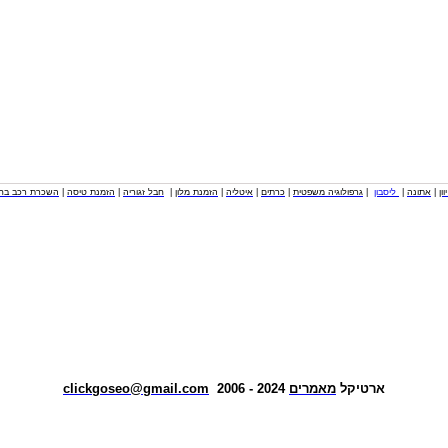
וון
|
אתונה
|
ליסבון
|
גרפולוגיה משפטית
|
כרתים
|
איטליה
|
הזמנת מלון
|
חבל זגוריה
|
הזמנת טיסה
|
השכרת רכב בחו
ארטיקל
מאמרים
2024 - 2006
clickgoseo@gmail.com