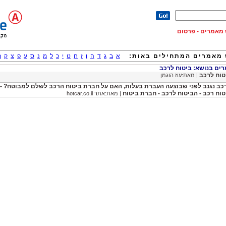
וש מאמרים - פרסום
מאמרים המתחילים באות:
א
ב
ג
ד
ה
ו
ז
ח
ט
י
כ
ל
מ
נ
ס
ע
פ
צ
ק
ר
ם בנושא: ביטוח לרכב
טוח לרכב
| מאת:עוז הוגמן
כב נגנב לפני שבוצעה העברת בעלות, האם על חברת ביטוח הרכב לשלם למבוטח? -
טוח רכב - הביטוח לרכב - חברת ביטוח
| מאת:אתר hotcar.co.il