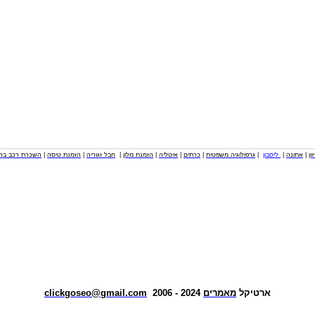
וון
|
אתונה
|
ליסבון
|
גרפולוגיה משפטית
|
כרתים
|
איטליה
|
הזמנת מלון
|
חבל זגוריה
|
הזמנת טיסה
|
השכרת רכב בחו
ארטיקל
מאמרים
2024 - 2006
clickgoseo@gmail.com