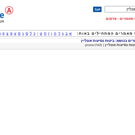
וש מאמרים - פרסום
מאמרים המתחילים באות:
א
ב
ג
ד
ה
ו
ז
ח
ט
י
כ
ל
מ
נ
ס
ע
פ
צ
ק
ר
ם בנושא: ביטוח נסיעות אונליין
טוח נסיעות אונליין
| מאת:promo