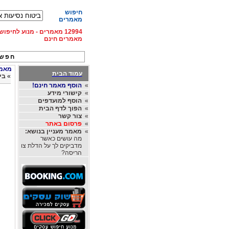
חיפוש
מאמרים
12994 מאמרים - מנוע לחיפ
מאמרים חינם
חפש 
מאמרי
עמוד הבית
»
בי
»
הוסף מאמר חינם!
»
קישורי מידע
»
הוסף למועדפים
»
הפוך לדף הבית
»
צור קשר
»
פרסום באתר
»
מאמר מעניין בנושא:
מה עושים כאשר
מדביקים לך על הדלת צו
הריסה?