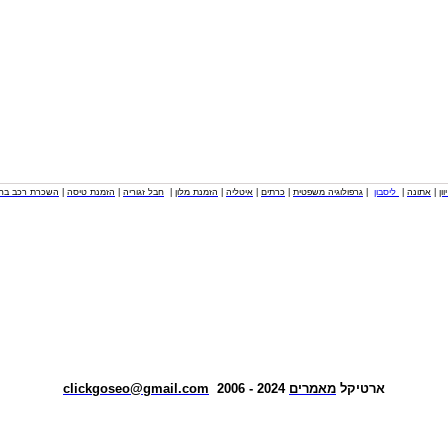
וון
|
אתונה
|
ליסבון
|
גרפולוגיה משפטית
|
כרתים
|
איטליה
|
הזמנת מלון
|
חבל זגוריה
|
הזמנת טיסה
|
השכרת רכב בחו
ארטיקל
מאמרים
2024 - 2006
clickgoseo@gmail.com