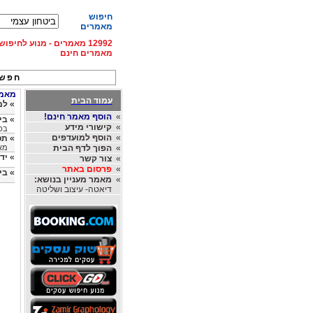
חיפוש
מאמרים
12992 מאמרים - מנוע לחיפ
מאמרים חינם
חפש 
מאמרי
עמוד הבית
»
למ
»
הוסף מאמר חינם!
»
בי
»
קישורי מידע
בכוח
»
הוסף למועדפים
»
תס
»
הפוך לדף הבית
מאת
»
יד
»
צור קשר
»
פרסום באתר
»
בי
»
מאמר מעניין בנושא:
דיאטה- עיצוב ושליטה