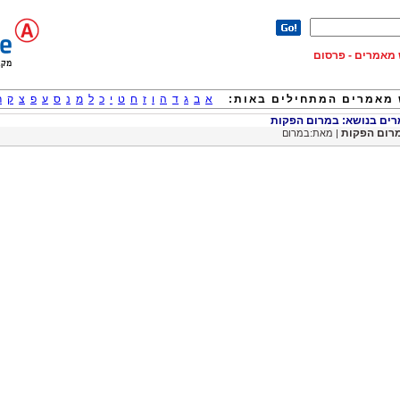
וש מאמרים - פרסום
מאמרים המתחילים באות:
א
ב
ג
ד
ה
ו
ז
ח
ט
י
כ
ל
מ
נ
ס
ע
פ
צ
ק
ר
ם בנושא: במרום הפקות
רום הפקות
| מאת:במרום