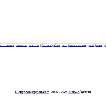
וון
|
אתונה
|
ליסבון
|
גרפולוגיה משפטית
|
כרתים
|
איטליה
|
הזמנת מלון
|
חבל זגוריה
|
הזמנת טיסה
|
השכרת רכב בחו
ארטיקל
מאמרים
2024 - 2006
clickgoseo@gmail.com