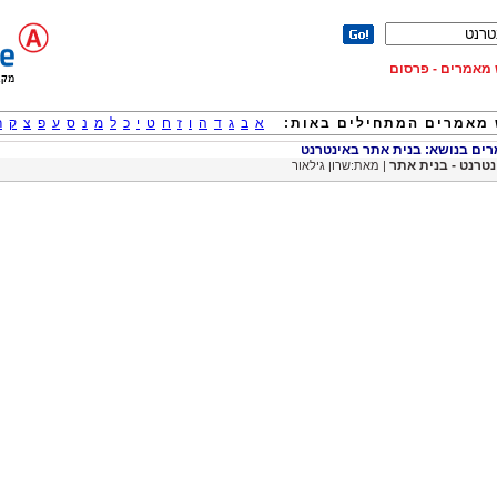
וש מאמרים - פרסום
מאמרים המתחילים באות:
א
ב
ג
ד
ה
ו
ז
ח
ט
י
כ
ל
מ
נ
ס
ע
פ
צ
ק
ר
ם בנושא: בנית אתר באינטרנט
נטרנט - בנית אתר
| מאת:שרון גילאור