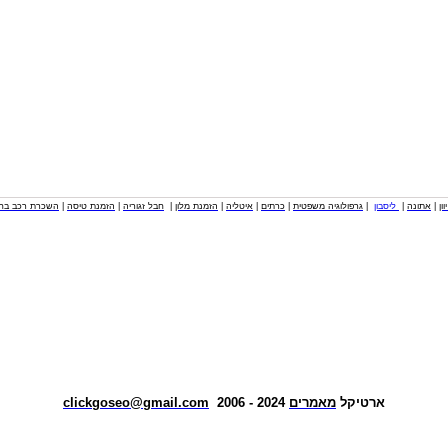
וון
|
אתונה
|
ליסבון
|
גרפולוגיה משפטית
|
כרתים
|
איטליה
|
הזמנת מלון
|
חבל זגוריה
|
הזמנת טיסה
|
השכרת רכב בחו
ארטיקל
מאמרים
2024 - 2006
clickgoseo@gmail.com