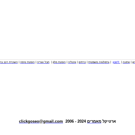
וון
|
אתונה
|
ליסבון
|
גרפולוגיה משפטית
|
כרתים
|
איטליה
|
הזמנת מלון
|
חבל זגוריה
|
הזמנת טיסה
|
השכרת רכב בחו
ארטיקל
מאמרים
2024 - 2006
clickgoseo@gmail.com