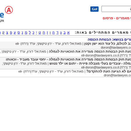
וש מאמרים - פרסום
מאמרים המתחילים באות:
א
ב
ג
ד
ה
ו
ז
ח
ט
י
כ
ל
מ
נ
ס
ע
פ
צ
ק
ר
ם בנושא: הבטחת הכנסה
ב לכולם, כל עוד הוא ישן וקטן
| מאת:אלי דורון, עו"ד - ירון טיקוצקי, עו"ד (רו"ח)
eli-
doron@taxlawyers.co
עת חוק הבטחת הכנסה מגדירה את הזכאויות לגמלה
| מאת:אלי דורון, עו"ד - ירון טיקוצקי,
ד (רו"ח)
eli-doron@taxlawyers.co.il
עת חוק הבטחת הכנסה מגדירה את הזכאויות לגמלה - יחסי עובד מעביד - זכאותו
מלה - עובדים בעלי מגבלה פיזית - יתום או ילד נטוש
| מאת:אלי דורון, עו"ד- ירון טיקוצקי,
ד (רו"ח)
eli-doron@taxlawyers.co.il
ם לא הגיעה העת להתקדם?
| מאת:אלי דורון, עו"ד - ירון טיקוצקי, עו"ד(רו"ח)
eli-
dron@taxlawyes.co