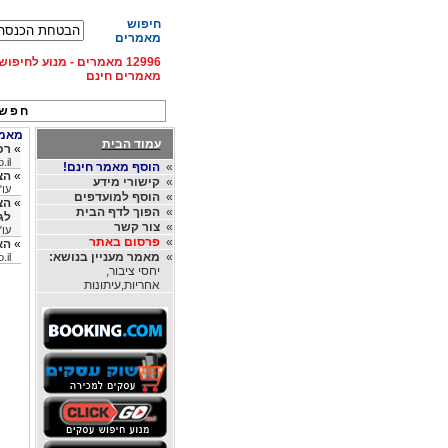
חיפוש
מאמרים
12996 מאמרים - מנוע לחיפ
מאמרים חינם
חפש 
מאמרי
עמוד הבית
»
רכ
.il
»
הוסף מאמר חינם!
»
הצ
»
קישורי מידע
עו"
»
הוסף למועדפים
»
הצ
»
הפוך לדף הבית
לג
»
צור קשר
עו"
»
פרסום באתר
»
הא
»
מאמר מעניין בנושא:
.il
יחסי ציבור,
אחריות,עיתונות