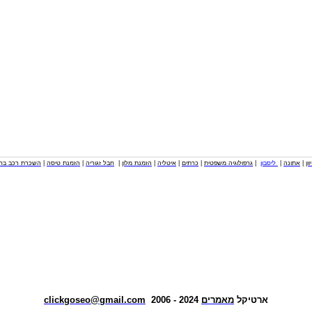
וון
|
אתונה
|
ליסבון
|
גרפולוגיה משפטית
|
כרתים
|
איטליה
|
הזמנת מלון
|
חבל זגוריה
|
הזמנת טיסה
|
השכרת רכב בחו
ארטיקל
מאמרים
2024 - 2006
clickgoseo@gmail.com