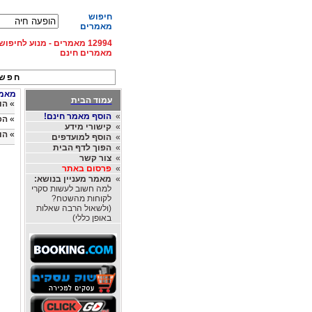
חיפוש
מאמרים
12994 מאמרים - מנוע לחיפ
מאמרים חינם
חפש 
מאמרי
עמוד הבית
»
הו
»
הוסף מאמר חינם!
»
הפ
»
קישורי מידע
»
הו
»
הוסף למועדפים
»
הפוך לדף הבית
»
צור קשר
»
פרסום באתר
»
מאמר מעניין בנושא:
למה חשוב לעשות סקרי
לקוחות מהשטח?
(ולשאול הרבה שאלות
באופן כללי)