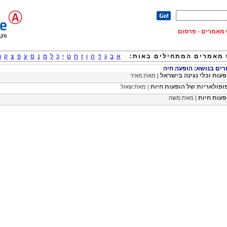
וש מאמרים - פרסום
מאמרים המתחילים באות:
א
ב
ג
ד
ה
ו
ז
ח
ט
י
כ
ל
מ
נ
ס
ע
פ
צ
ק
ר
ם בנושא: הופעה חיה
פעות וכלי נגינה בישראל
| מאת:מאיר
ופולאריות של הופעות חיות
| מאת:שאול
פעות חיות
| מאת:משה