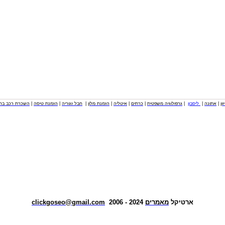
וון
|
אתונה
|
ליסבון
|
גרפולוגיה משפטית
|
כרתים
|
איטליה
|
הזמנת מלון
|
חבל זגוריה
|
הזמנת טיסה
|
השכרת רכב בחו
ארטיקל
מאמרים
2024 - 2006
clickgoseo@gmail.com