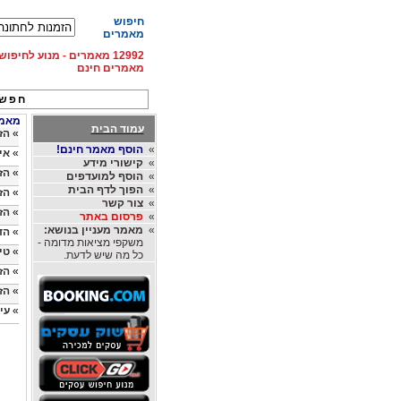
חיפוש
מאמרים
12992 מאמרים - מנוע לחיפ
מאמרים חינם
חפש 
מאמרי
עמוד הבית
»
הז
»
הוסף מאמר חינם!
»
אי
»
קישורי מידע
»
הז
»
הוסף למועדפים
»
הפוך לדף הבית
»
הזמנ
»
צור קשר
»
הז
»
פרסום באתר
»
מאמר מעניין בנושא:
»
הד
משקפי מציאות מדומה -
»
טי
כל מה שיש לדעת.
»
הז
»
הז
»
עי