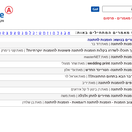
וש מאמרים - פרסום
מאמרים המתחילים באות:
א
ב
ג
ד
ה
ו
ז
ח
ט
י
כ
ל
מ
נ
ס
ע
פ
צ
ק
ר
ם בנושא: הזמנות לחתונה
מנות לחתונה
| מאת:דוד בר
ך תוכלו לשדרג בקלות הזמנות לחתונה פשוטות להזמנות יוקרתיות?
| מאת:קטי ניימרק
מנות לחתונה
| מאת:masterNET
ות לחתונה wedding print
| מאת:שחר מנעולי
מנות לחתונה- הטריינד החדש
| מאת:עדי אלון
בר הבא בתחום החתונות!!!
| מאת:אוראל לוי
פים להזמנות לחתונה
| מאת:יריב
מנות לחתונה
| מאת:רן ביטון לי קל אירועים
מנות לחתונה מחירים לחתן ולכלה
| מאת:משה
צוב הזמנות - הזמנות לחתונה דוגמאות - הזמנות לחתונה
| מאת:בן שלחין