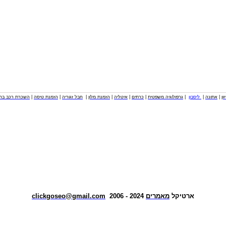
וון
|
אתונה
|
ליסבון
|
גרפולוגיה משפטית
|
כרתים
|
איטליה
|
הזמנת מלון
|
חבל זגוריה
|
הזמנת טיסה
|
השכרת רכב בחו
ארטיקל
מאמרים
2024 - 2006
clickgoseo@gmail.com