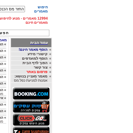
חיפוש
מאמרים
12994 מאמרים - מנוע לחיפ
מאמרים חינם
חפש 
מאמרי
עמוד הבית
»
הח
»
הוסף מאמר חינם!
»
הח
»
קישורי מידע
»
הח
»
הוסף למועדפים
»
הפוך לדף הבית
»
הח
»
צור קשר
»
הח
»
פרסום באתר
»
מאמר מעניין בנושא:
»
הח
אמנות למניעת כפל מס
»
הח
»
הח
מאת
»
אי
»
הח
»
הח
»
הח
מא