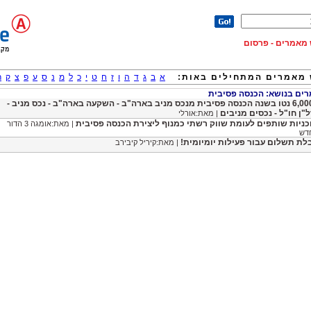
וש מאמרים - פרסום
מאמרים המתחילים באות:
א
ב
ג
ד
ה
ו
ז
ח
ט
י
כ
ל
מ
נ
ס
ע
פ
צ
ק
ר
ם בנושא: הכנסה פסיבית
6,000$ נטו בשנה הכנסה פסיבית מנכס מניב בארה"ב - השקעה בארה"ב - נכס מניב -
ל"ן חו"ל - נכסים מניבים
| מאת:אורלי
כניות שותפים לעומת שווק רשתי כמנוף ליצירת הכנסה פסיבית
| מאת:אומגה 3 הדור
דש
לת תשלום עבור פעילות יומיומית!
| מאת:קיריל קיבירב