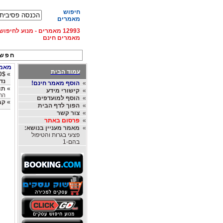
חיפוש
מאמרים
12993 מאמרים - מנוע לחיפ
מאמרים חינם
חפש 
מאמרי
עמוד הבית
»
נד
»
הוסף מאמר חינם!
»
תו
»
קישורי מידע
הח
»
הוסף למועדפים
»
קב
»
הפוך לדף הבית
»
צור קשר
»
פרסום באתר
»
מאמר מעניין בנושא:
פצעי בגרות והטיפול
בהם-1