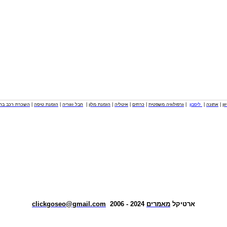
וון
|
אתונה
|
ליסבון
|
גרפולוגיה משפטית
|
כרתים
|
איטליה
|
הזמנת מלון
|
חבל זגוריה
|
הזמנת טיסה
|
השכרת רכב בחו
ארטיקל
מאמרים
2024 - 2006
clickgoseo@gmail.com