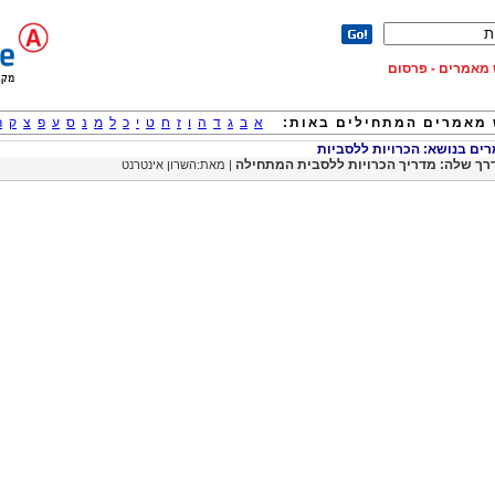
וש מאמרים - פרסום
מאמרים המתחילים באות:
א
ב
ג
ד
ה
ו
ז
ח
ט
י
כ
ל
מ
נ
ס
ע
פ
צ
ק
ר
ם בנושא: הכרויות ללסביות
רך שלה: מדריך הכרויות ללסבית המתחילה
| מאת:השרון אינטרנט