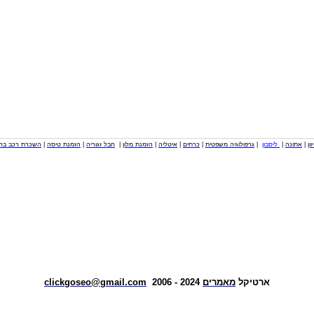
וון
|
אתונה
|
ליסבון
|
גרפולוגיה משפטית
|
כרתים
|
איטליה
|
הזמנת מלון
|
חבל זגוריה
|
הזמנת טיסה
|
השכרת רכב בחו
ארטיקל
מאמרים
2024 - 2006
clickgoseo@gmail.com