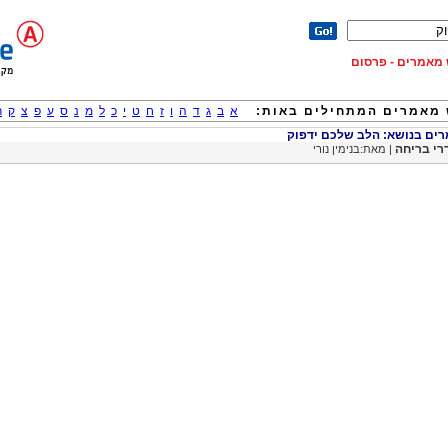
וש מאמרים - פרסום
מאמרים המתחילים באות:
א
ב
ג
ד
ה
ו
ז
ח
ט
י
כ
ל
מ
נ
ס
ע
פ
צ
ק
ר
ם בנושא: הלב שלכם ידפוק
רי בריחה
| מאת:בנימין נורי