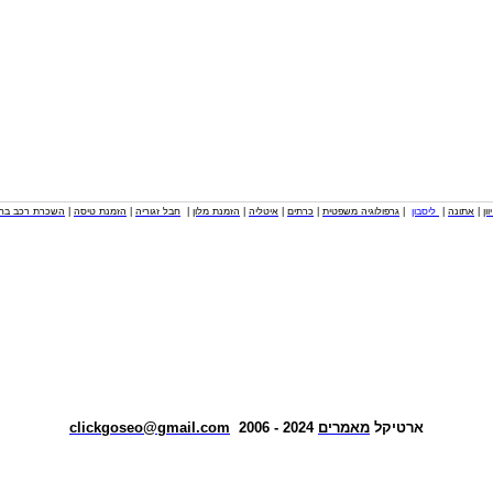
וון
|
אתונה
|
ליסבון
|
גרפולוגיה משפטית
|
כרתים
|
איטליה
|
הזמנת מלון
|
חבל זגוריה
|
הזמנת טיסה
|
השכרת רכב בחו
ארטיקל
מאמרים
2024 - 2006
clickgoseo@gmail.com