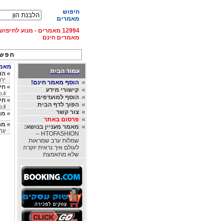
חיפוש
מאמרים
12994 מאמרים - מנוע לחיפ
מאמרים חינם
חפש 
מאמרי
עמוד הבית
»
הו
ירו
»
הוסף מאמר חינם!
»
חי
»
קישורי מידע
.il
»
הוסף למועדפים
»
חי
»
הפוך לדף הבית
.il
»
צור קשר
»
מה
»
פרסום באתר
»
מה
»
מאמר מעניין בנושא:
עו"
HTOFASHION –
שמלות ערב שמראות
לעולם איך נראית יוקרה
שלא מתאמצת