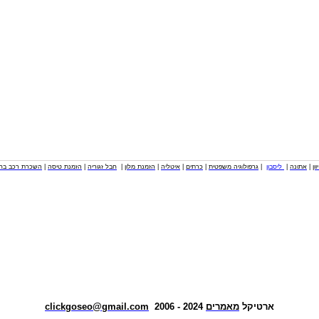
וון
|
אתונה
|
ליסבון
|
גרפולוגיה משפטית
|
כרתים
|
איטליה
|
הזמנת מלון
|
חבל זגוריה
|
הזמנת טיסה
|
השכרת רכב בחו
ארטיקל
מאמרים
2024 - 2006
clickgoseo@gmail.com