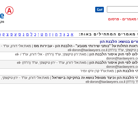
וש מאמרים - פרסום
מאמרים המתחילים באות:
א
ב
ג
ד
ה
ו
ז
ח
ט
י
כ
ל
מ
נ
ס
ע
פ
צ
ק
ר
ם בנושא: הלבנת הון
ראות החלות על "נותני שירותי מטבע" - הלבנת הון - עבירות מס
| מאת:אלי דורון, עו"ד -
ן טיקוצקי, עו"ד (רו"ח)
eli-doron@taxlawyers.co.il
לוט לפי חוק איסור הלבנת הון
| מאת:ירון טיקוצקי, עו"ד (רו"ח) - אלי דורון, עו"ד /
eli-
doron@taxlawyers.co
לוט לפי חוק איסור הלבנת הון
| מאת:אלי דורון, עו"ד - ירון טיקוצקי, עו"ד (רו"ח)
eli-
doron@taxlawyers.co
י הלבנת הון
| מאת:עו"ד קרן זרקו זמיר
י הלבנת הון וכיצד מטופל נושא זה בחקיקה בישראל
| מאת:אלי דורון, עו"ד - ירון טיקוצקי,
ד (רו"ח)
eli-doron@taxlawyers.co.il