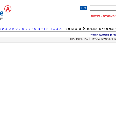
וש מאמרים - פרסום
מאמרים המתחילים באות:
א
ב
ג
ד
ה
ו
ז
ח
ט
י
כ
ל
מ
נ
ס
ע
פ
צ
ק
ר
ם בנושא: הסרה
רת השיער בלייזר
| מאת:תומר אהרון