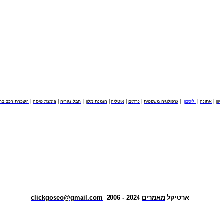
וון
|
אתונה
|
ליסבון
|
גרפולוגיה משפטית
|
כרתים
|
איטליה
|
הזמנת מלון
|
חבל זגוריה
|
הזמנת טיסה
|
השכרת רכב בחו
ארטיקל
מאמרים
2024 - 2006
clickgoseo@gmail.com