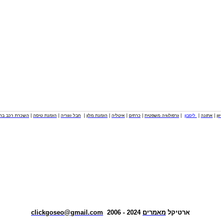
וון
|
אתונה
|
ליסבון
|
גרפולוגיה משפטית
|
כרתים
|
איטליה
|
הזמנת מלון
|
חבל זגוריה
|
הזמנת טיסה
|
השכרת רכב בחו
ארטיקל
מאמרים
2024 - 2006
clickgoseo@gmail.com