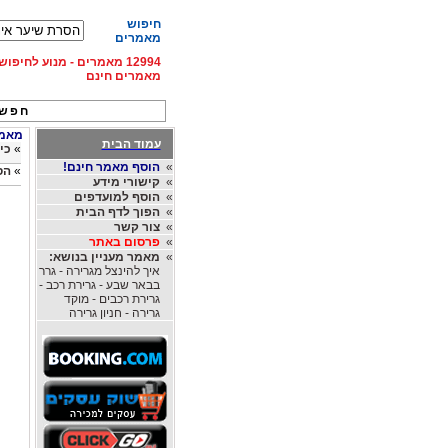
חיפוש
מאמרים
12994 מאמרים - מנוע לחיפ
מאמרים חינם
חפש 
מאמרי
עמוד הבית
»
כי
»
הוסף מאמר חינם!
»
הס
»
קישורי מידע
»
הוסף למועדפים
»
הפוך לדף הבית
»
צור קשר
»
פרסום באתר
»
מאמר מעניין בנושא:
איך להינצל מגרירה - גרר
בבאר שבע - גרירת רכב -
גרירת רכבים - מוקד
גרירה - חניון גרירה