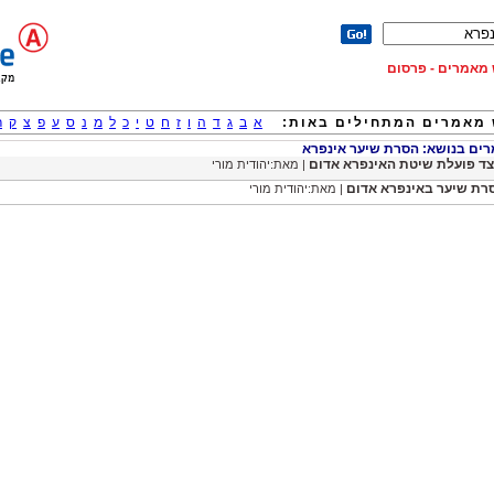
וש מאמרים - פרסום
מאמרים המתחילים באות:
א
ב
ג
ד
ה
ו
ז
ח
ט
י
כ
ל
מ
נ
ס
ע
פ
צ
ק
ר
ם בנושא: הסרת שיער אינפרא
צד פועלת שיטת האינפרא אדום
| מאת:יהודית מורי
רת שיער באינפרא אדום
| מאת:יהודית מורי