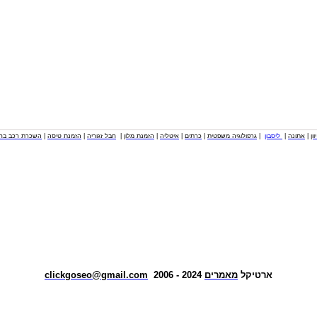
וון
|
אתונה
|
ליסבון
|
גרפולוגיה משפטית
|
כרתים
|
איטליה
|
הזמנת מלון
|
חבל זגוריה
|
הזמנת טיסה
|
השכרת רכב בחו
ארטיקל
מאמרים
2024 - 2006
clickgoseo@gmail.com