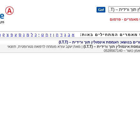
וש מאמרים - פרסום
מאמרים המתחילים באות:
א
ב
ג
ד
ה
ו
ז
ח
ט
י
כ
ל
מ
נ
ס
ע
פ
צ
ק
ר
 בנושא: העמסת אינסולין תוך ורידית – (I.T.T)
סת אינסולין תוך ורידית – (I.T.T)
| מאת:יעקב עזרא מומחה לרפואה נטורופטית, תזונאי
ן כושר – 0528567140