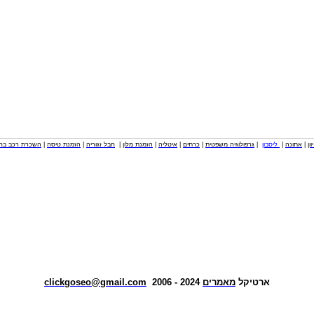
וון
|
אתונה
|
ליסבון
|
גרפולוגיה משפטית
|
כרתים
|
איטליה
|
הזמנת מלון
|
חבל זגוריה
|
הזמנת טיסה
|
השכרת רכב בחו
ארטיקל
מאמרים
2024 - 2006
clickgoseo@gmail.com