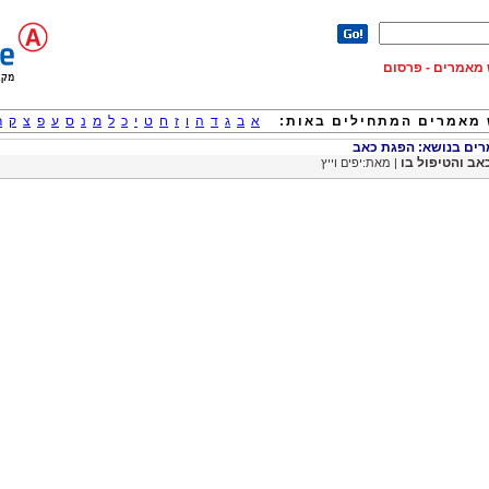
וש מאמרים - פרסום
מאמרים המתחילים באות:
א
ב
ג
ד
ה
ו
ז
ח
ט
י
כ
ל
מ
נ
ס
ע
פ
צ
ק
ר
ם בנושא: הפגת כאב
אב והטיפול בו
| מאת:יפים וייץ