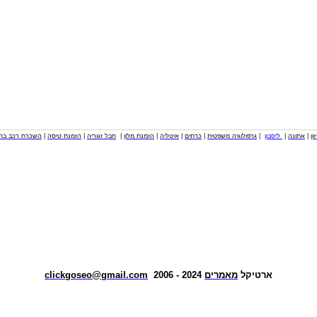
וון
|
אתונה
|
ליסבון
|
גרפולוגיה משפטית
|
כרתים
|
איטליה
|
הזמנת מלון
|
חבל זגוריה
|
הזמנת טיסה
|
השכרת רכב בחו
ארטיקל
מאמרים
2024 - 2006
clickgoseo@gmail.com