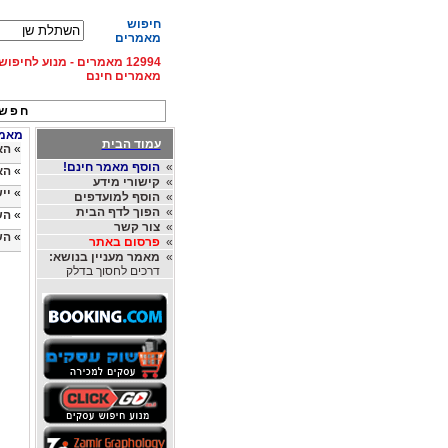
חיפוש
מאמרים
12994 מאמרים - מנוע לחיפ
מאמרים חינם
חפש 
מאמר
עמוד הבית
»
הא
»
הוסף מאמר חינם!
»
הא
»
קישורי מידע
»
יי
»
הוסף למועדפים
»
הפוך לדף הבית
»
הש
»
צור קשר
»
הש
»
פרסום באתר
»
מאמר מעניין בנושא:
דרכים לחסוך בדלק