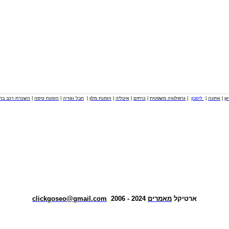
וון
|
אתונה
|
ליסבון
|
גרפולוגיה משפטית
|
כרתים
|
איטליה
|
הזמנת מלון
|
חבל זגוריה
|
הזמנת טיסה
|
השכרת רכב בחו
ארטיקל
מאמרים
2024 - 2006
clickgoseo@gmail.com