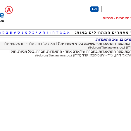
וש מאמרים - פרסום
מאמרים המתחילים באות:
א
ב
ג
ד
ה
ו
ז
ח
ט
י
כ
ל
מ
נ
ס
ע
פ
צ
ק
ר
ם בנושא: התאגדות,
מת מסך ההתאגדות - משימה בלתי אפשרית ?
| מאת:אלי דורון, עו"ד - ירון טיקוצקי, עו"ד
"ח)
eli-doron@taxlawyers.co.il
מת מסך ההתאגדות בחברה של אדם אחד - התאגדות, חברה, בעל מניות, חוק
|
:אלי דורון, עו"ד - ירון טיקוצקי, עו"ד (רו"ח)
eli-doron@taxlawyers.co.il