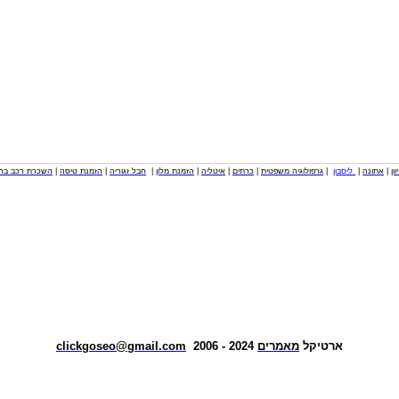
וון
|
אתונה
|
ליסבון
|
גרפולוגיה משפטית
|
כרתים
|
איטליה
|
הזמנת מלון
|
חבל זגוריה
|
הזמנת טיסה
|
השכרת רכב בחו
ארטיקל
מאמרים
2024 - 2006
clickgoseo@gmail.com