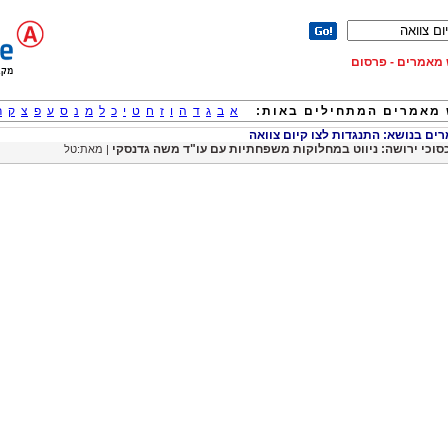
וש מאמרים - פרסום
מאמרים המתחילים באות:
א
ב
ג
ד
ה
ו
ז
ח
ט
י
כ
ל
מ
נ
ס
ע
פ
צ
ק
ר
ם בנושא: התנגדות לצו קיום צוואה
סוכי ירושה: ניווט במחלוקות משפחתיות עם עו"ד משה גדנסקי
| מאת:טל