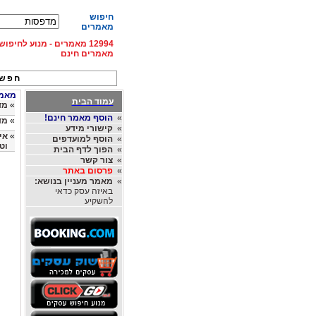
חיפוש
מאמרים
12994 מאמרים - מנוע לחיפ
מאמרים חינם
חפש 
מאמרי
עמוד הבית
»
מד
»
הוסף מאמר חינם!
»
מד
»
קישורי מידע
»
אי
»
הוסף למועדפים
וט
»
הפוך לדף הבית
»
צור קשר
»
פרסום באתר
»
מאמר מעניין בנושא:
באיזה עסק כדאי
להשקיע