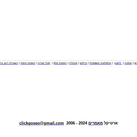
וון
|
אתונה
|
ליסבון
|
גרפולוגיה משפטית
|
כרתים
|
איטליה
|
הזמנת מלון
|
חבל זגוריה
|
הזמנת טיסה
|
השכרת רכב בחו
ארטיקל
מאמרים
2024 - 2006
clickgoseo@gmail.com