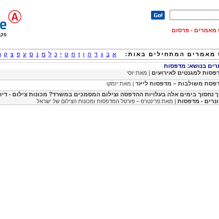
וש מאמרים - פרסום
מאמרים המתחילים באות:
א
ב
ג
ד
ה
ו
ז
ח
ט
י
כ
ל
מ
נ
ס
ע
פ
צ
ק
ר
ם בנושא: מדפסות
פסות למגנטים לאירועים
| מאת:יוסי
פסת משולבות – מדפסות לייזר
| מאת:יזמקו
ך נחסוך בימים אלה בעלויות ההדפסה וצילום המסמכים במשרד? מכונות צילום - דיו
ונרים - מדפסות
| מאת:פרינטרס – פורטל המדפסות ומכונות הצילום של ישראל