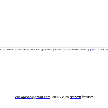
וון
|
אתונה
|
ליסבון
|
גרפולוגיה משפטית
|
כרתים
|
איטליה
|
הזמנת מלון
|
חבל זגוריה
|
הזמנת טיסה
|
השכרת רכב בחו
ארטיקל
מאמרים
2024 - 2006
clickgoseo@gmail.com