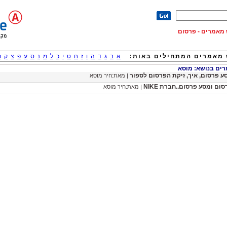
וש מאמרים - פרסום
מאמרים המתחילים באות:
א
ב
ג
ד
ה
ו
ז
ח
ט
י
כ
ל
מ
נ
ס
ע
פ
צ
ק
ר
ם בנושא: מוסא
ע פרסום, איך, זיקת הפרסום לספור
| מאת:חיר מוסא
ום ומסע פרסום..חברת NIKE
| מאת:חיר מוסא