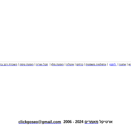
וון
|
אתונה
|
ליסבון
|
גרפולוגיה משפטית
|
כרתים
|
איטליה
|
הזמנת מלון
|
חבל זגוריה
|
הזמנת טיסה
|
השכרת רכב בחו
ארטיקל
מאמרים
2024 - 2006
clickgoseo@gmail.com