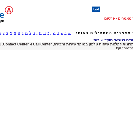
וש מאמרים - פרסום
מאמרים המתחילים באות:
א
ב
ג
ד
ה
ו
ז
ח
ט
י
כ
ל
מ
נ
ס
ע
פ
צ
ק
ר
ם בנושא: מוקד שירות
ונות לקלטת שיחות טלפון במוקד שירות ומכירה, Call Center ו- Contact Center.
|
ת:עומר וקס