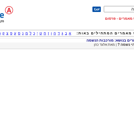
וש מאמרים - פרסום
מאמרים המתחילים באות:
א
ב
ג
ד
ה
ו
ז
ח
ט
י
כ
ל
מ
נ
ס
ע
פ
צ
ק
ר
ם בנושא: מורכבות הנשמה
י נשמה ?
| מאת:אלעד כהן