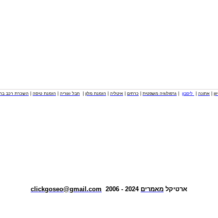
וון
|
אתונה
|
ליסבון
|
גרפולוגיה משפטית
|
כרתים
|
איטליה
|
הזמנת מלון
|
חבל זגוריה
|
הזמנת טיסה
|
השכרת רכב בחו
ארטיקל
מאמרים
2024 - 2006
clickgoseo@gmail.com