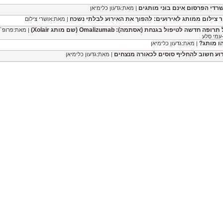
רדי הפרסום אינם בוני מותגים
| מאת:גדעון כלימיאן
ר צילום ממותג לאירועים: להפוך את האירוע לבלתי נשכח
| מאת:אושרי צילום
רופה חדשה לטיפול בגנחת (אסתמה): Omalizumab (שם מותג Xolair)
| מאת:פרופ`
עמי סלע
ו מותג?
| מאת:גדעון כלימיאן
וע חשוב להחליף סוסים לכאורה מנצחים
| מאת:גדעון כלימיאן