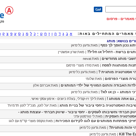
וש מאמרים - פרסום
מאמרים המתחילים באות:
א
ב
ג
ד
ה
ו
ז
ח
ט
י
כ
ל
מ
נ
ס
ע
פ
צ
ק
ר
ם בנושא: מותג
תוג נכון חוסך לך כסף
| מאת:גדעון כלימיאן
תגים ברשת - דחליל או חליל?
| מאת:שרון אפשטיין
שבי מותג מחודשים
| מאת:nevat
נות ממותגות לפסח
| מאת:סתיו מוצרי פרסום
י אסטרטגיה מותגית ?
| מאת:גדעון כלימיאן
רת מוצרי הפרסום
| מאת:שלומי
לדות האבודה והתום המזויף של ילדי המותגים
| מאת:אברהם אלון
כי המותג – כן או לא?
| מאת:גדעון כלימיאן
, גם אתה ממותג !
| מאת:לילך זיו-קנדלי, בעלת כיוונים - אימון עסקי ואישי.
יבות האסטרטגיה ביחסי ציבור של בניית מותג
| מאת:יעל לוטן, מנכ"ל 'לוטן תדמיות'
ווק חברתי וחשיבותו לעסקים - יחסי ציבור - שיווק חברתי - עוצמת מותג -
סטרטגיה העסקית
| מאת:לי טורסטון עדני
זיקי מפתחות ממותגים עם לוגו לקידום המכירות
| מאת:טקסס מוצרי קד"מ עם לוגו
י זהות מותגית?
| מאת:גדעון כלימיאן
Kill The E
| מאת:גדעון כלימיאן