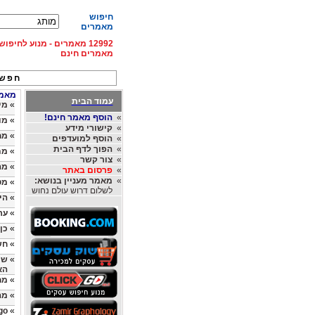
חיפוש
מאמרים
12992 מאמרים - מנוע לחיפ
מאמרים חינם
חפש 
מאמרי
עמוד הבית
»
מי
»
הוסף מאמר חינם!
»
מו
»
קישורי מידע
»
מח
»
הוסף למועדפים
»
הפוך לדף הבית
»
מת
»
צור קשר
»
מה
»
פרסום באתר
»
מאמר מעניין בנושא:
»
מט
לשלום דרוש עולם נחוש
»
הי
»
ער
»
כן
»
חש
»
שי
הא
»
מח
»
מה
go
»