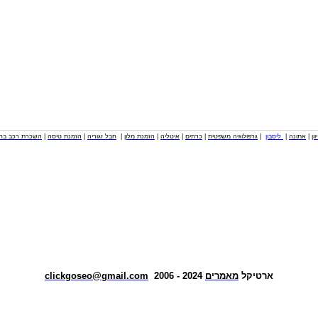
וון
|
אתונה
|
ליסבון
|
גרפולוגיה משפטית
|
כרתים
|
איטליה
|
הזמנת מלון
|
חבל זגוריה
|
הזמנת טיסה
|
השכרת רכב בחו
ארטיקל
מאמרים
2024 - 2006
clickgoseo@gmail.com