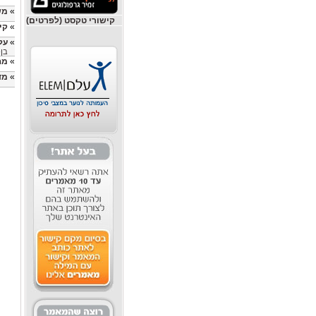
»
מש
קישורי טקסט (לפרטים)
»
קי
»
על ת
בן-
»
מה
»
מד