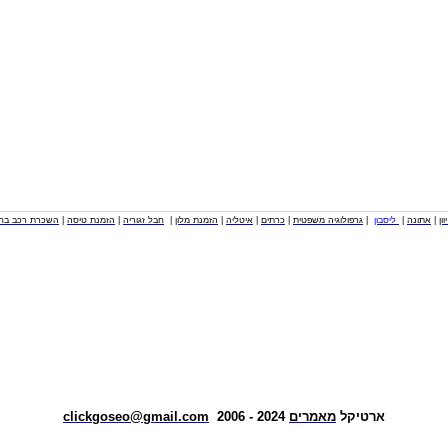
וון
|
אתונה
|
ליסבון
|
גרפולוגיה משפטית
|
כרתים
|
איטליה
|
הזמנת מלון
|
חבל זגוריה
|
הזמנת טיסה
|
השכרת רכב בחו
ארטיקל
מאמרים
2024 - 2006
clickgoseo@gmail.com