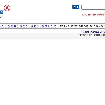
וש מאמרים - פרסום
מאמרים המתחילים באות:
א
ב
ג
ד
ה
ו
ז
ח
ט
י
כ
ל
מ
נ
ס
ע
פ
צ
ק
ר
ם בנושא: מזרקה
נון מזרקות
| מאת:רונן