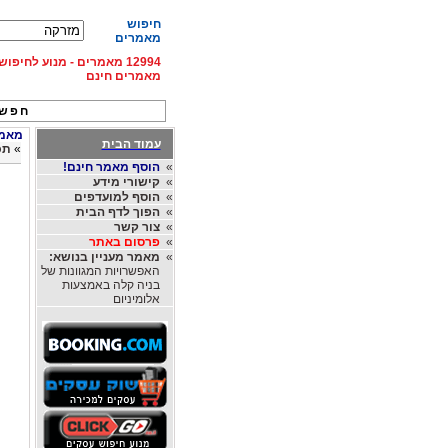
חיפוש
מאמרים
12994 מאמרים - מנוע לחיפ
מאמרים חינם
חפש 
מאמרי
עמוד הבית
»
תכ
»
הוסף מאמר חינם!
»
קישורי מידע
»
הוסף למועדפים
»
הפוך לדף הבית
»
צור קשר
»
פרסום באתר
»
מאמר מעניין בנושא:
האפשרויות המגוונות של
בניה קלה באמצעות
אלומיניום