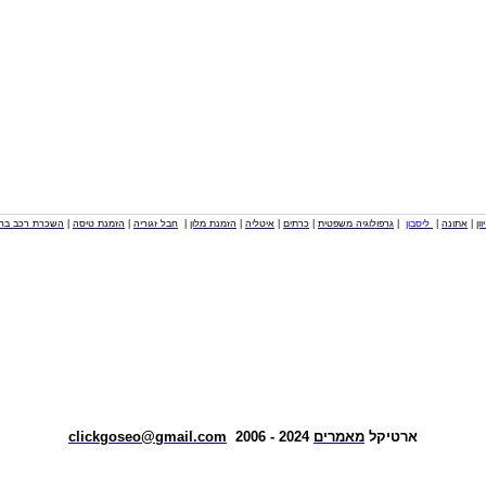
וון
|
אתונה
|
ליסבון
|
גרפולוגיה משפטית
|
כרתים
|
איטליה
|
הזמנת מלון
|
חבל זגוריה
|
הזמנת טיסה
|
השכרת רכב בחו
ארטיקל
מאמרים
2024 - 2006
clickgoseo@gmail.com