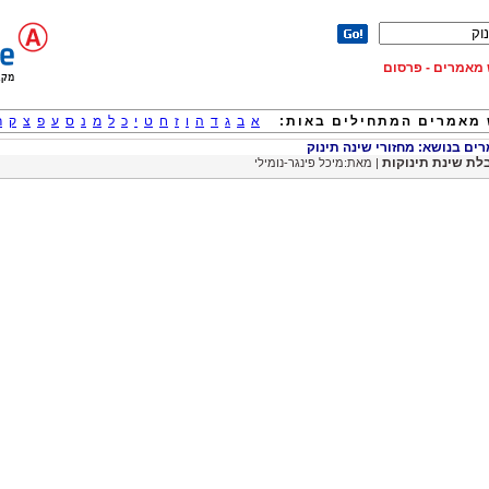
וש מאמרים - פרסום
מאמרים המתחילים באות:
א
ב
ג
ד
ה
ו
ז
ח
ט
י
כ
ל
מ
נ
ס
ע
פ
צ
ק
ר
ם בנושא: מחזורי שינה תינוק
לת שינת תינוקות
| מאת:מיכל פינגר-נומילי