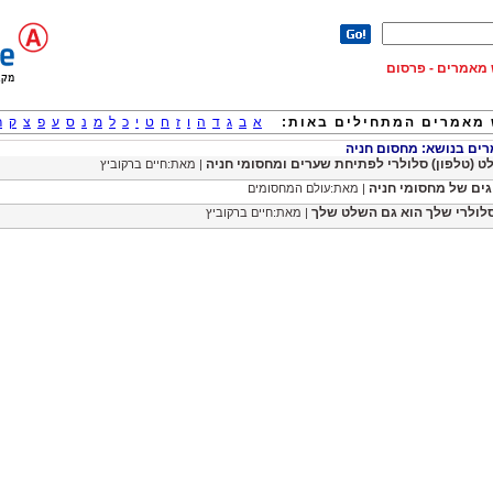
וש מאמרים - פרסום
מאמרים המתחילים באות:
א
ב
ג
ד
ה
ו
ז
ח
ט
י
כ
ל
מ
נ
ס
ע
פ
צ
ק
ר
ם בנושא: מחסום חניה
ט (טלפון) סלולרי לפתיחת שערים ומחסומי חניה
| מאת:חיים ברקוביץ
גים של מחסומי חניה
| מאת:עולם המחסומים
לולרי שלך הוא גם השלט שלך
| מאת:חיים ברקוביץ