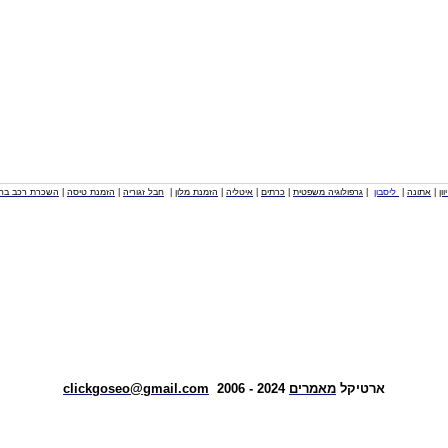
וון
|
אתונה
|
ליסבון
|
גרפולוגיה משפטית
|
כרתים
|
איטליה
|
הזמנת מלון
|
חבל זגוריה
|
הזמנת טיסה
|
השכרת רכב בחו
ארטיקל
מאמרים
2024 - 2006
clickgoseo@gmail.com