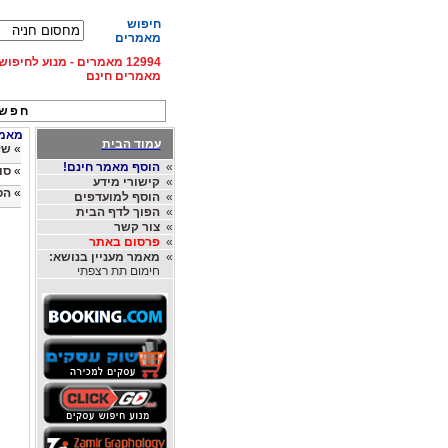
חיפוש
מאמרים
12994 מאמרים - מנוע לחיפ
מאמרים חינם
חפש 
מאמרי
עמוד הבית
»
של
»
הוסף מאמר חינם!
»
סו
»
קישורי מידע
»
הס
»
הוסף למועדפים
»
הפוך לדף הבית
»
צור קשר
»
פרסום באתר
»
מאמר מעניין בנושא:
חימום תת רצפתי