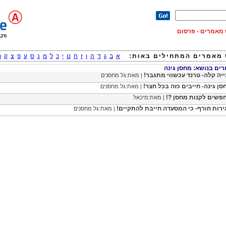
וש מאמרים - פרסום
מאמרים המתחילים באות:
א
ב
ג
ד
ה
ו
ז
ח
ט
י
כ
ל
מ
נ
ס
ע
פ
צ
ק
ר
ם בנושא: מחסן גינה
ייה קלה- טרנד עכשווי מתגבר!
| מאת:גל מחסנים
סן גינה- חייבים כזה בכל חצר!
| מאת:גל מחסנים
פשים לקנות מחסן ?!
| מאת:מיכאל
ירות חורף- כי המסעדה חייבת להתקיים!
| מאת:גל מחסנים