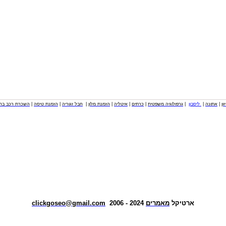
וון
|
אתונה
|
ליסבון
|
גרפולוגיה משפטית
|
כרתים
|
איטליה
|
הזמנת מלון
|
חבל זגוריה
|
הזמנת טיסה
|
השכרת רכב בחו
ארטיקל
מאמרים
2024 - 2006
clickgoseo@gmail.com