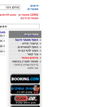
חיפוש
מאמרים
12992 מאמרים - מנוע לחיפ
מאמרים חינם
חפש 
מאמרי
עמוד הבית
»
בנ
»
הוסף מאמר חינם!
»
מח
»
קישורי מידע
»
מח
»
הוסף למועדפים
»
הפוך לדף הבית
»
סג
»
צור קשר
»
פרסום באתר
»
מאמר מעניין בנושא:
בריכות שחיה ביתיות -
איך ולמה