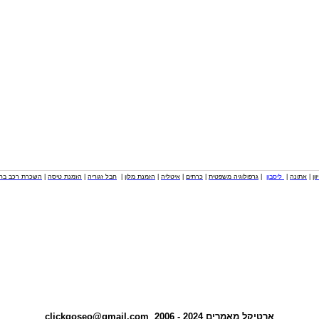
וון
|
אתונה
|
ליסבון
|
גרפולוגיה משפטית
|
כרתים
|
איטליה
|
הזמנת מלון
|
חבל זגוריה
|
הזמנת טיסה
|
השכרת רכב בחו
ארטיקל
מאמרים
2024 - 2006
clickgoseo@gmail.com