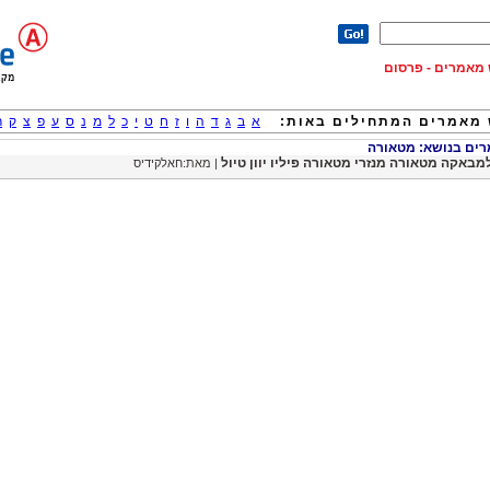
וש מאמרים - פרסום
מאמרים המתחילים באות:
א
ב
ג
ד
ה
ו
ז
ח
ט
י
כ
ל
מ
נ
ס
ע
פ
צ
ק
ר
ם בנושא: מטאורה
מבאקה מטאורה מנזרי מטאורה פיליו יוון טיול
| מאת:חאלקידיס