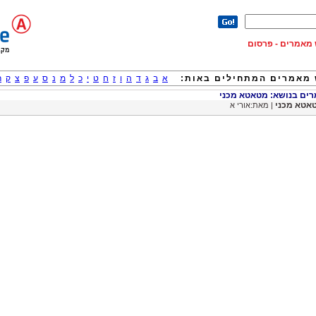
וש מאמרים - פרסום
מאמרים המתחילים באות:
א
ב
ג
ד
ה
ו
ז
ח
ט
י
כ
ל
מ
נ
ס
ע
פ
צ
ק
ר
ם בנושא: מטאטא מכני
אטא מכני
| מאת:אורי א