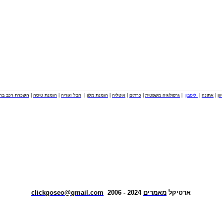
וון
|
אתונה
|
ליסבון
|
גרפולוגיה משפטית
|
כרתים
|
איטליה
|
הזמנת מלון
|
חבל זגוריה
|
הזמנת טיסה
|
השכרת רכב בחו
ארטיקל
מאמרים
2024 - 2006
clickgoseo@gmail.com