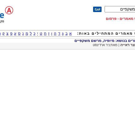
וש מאמרים - פרסום
מאמרים המתחילים באות:
א
ב
ג
ד
ה
ו
ז
ח
ט
י
כ
ל
מ
נ
ס
ע
פ
צ
ק
ר
ם בנושא: מיופיה, מרשם משקפיים
צר ראייה
| מאת:ניר ארדינסט