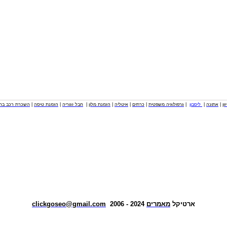
וון
|
אתונה
|
ליסבון
|
גרפולוגיה משפטית
|
כרתים
|
איטליה
|
הזמנת מלון
|
חבל זגוריה
|
הזמנת טיסה
|
השכרת רכב בחו
ארטיקל
מאמרים
2024 - 2006
clickgoseo@gmail.com